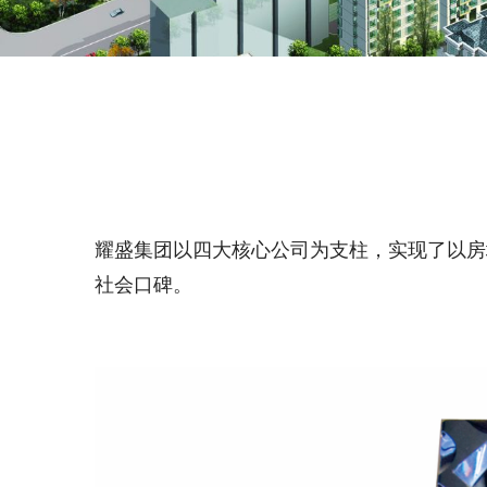
耀盛集团以四大核心公司为支柱，实现了以房
社会口碑。