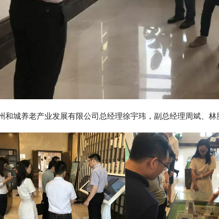
州和城养老产业发展有限公司总经理徐宇玮，副总经理周斌、林