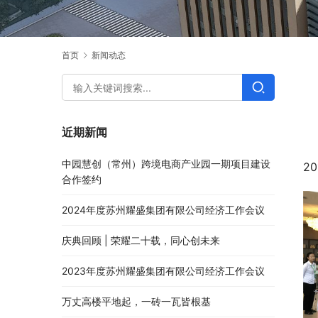
首页
新闻动态
近期新闻
中园慧创（常州）跨境电商产业园一期项目建设
2
合作签约
2024年度苏州耀盛集团有限公司经济工作会议
庆典回顾 | 荣耀二十载，同心创未来
2023年度苏州耀盛集团有限公司经济工作会议
万丈高楼平地起，一砖一瓦皆根基