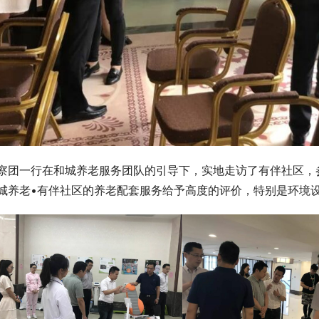
察团一行在和城养老服务团队的引导下，实地走访了有伴社区，
城养老•有伴社区的养老配套服务给予高度的评价，特别是环境