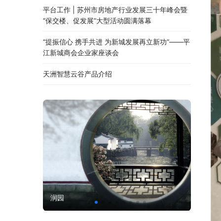
平台工作 | 苏州市房地产行业发展三十年峰会暨
“保交楼、促发展”大型活动圆满落幕
“提振信心 携手共进 为新城发展再立新功”——平
江新城商会企业家座谈会
天洲智慧云谷产品介绍
润园
耀盛大