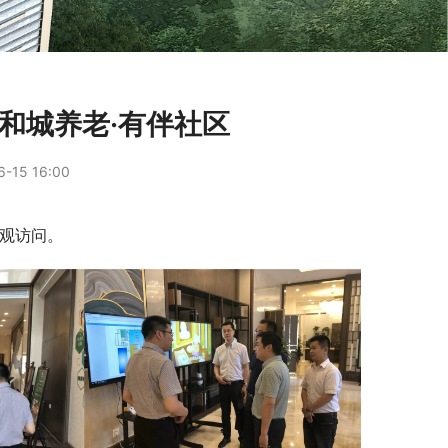
和城养老·有伴社区
-15 16:00
参观访问。