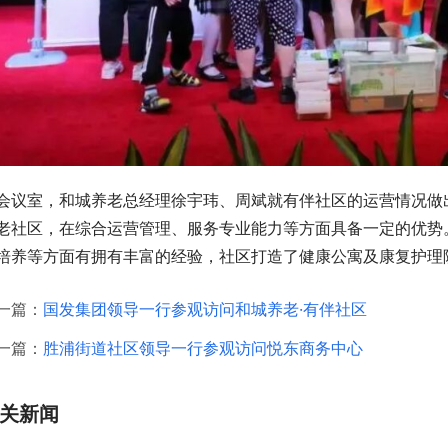
会议室，和城养老总经理徐宇玮、周斌就有伴社区的运营情况做
老社区，在综合运营管理、服务专业能力等方面具备一定的优势
培养等方面有拥有丰富的经验，社区打造了健康公寓及康复护理
一篇：
国发集团领导一行参观访问和城养老·有伴社区
一篇：
胜浦街道社区领导一行参观访问悦东商务中心
关新闻