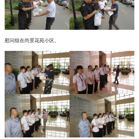
慰问组在尚景花苑小区。