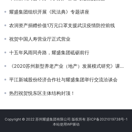
耀盛集团组织开展《民法典》专题讲座
农润资产捐赠价值1万元口罩支援武汉疫情防控前线
祝贺中国人寿营业厅正式营业
十五年风雨同舟路，耀盛集团砥砺前行
《2020苏州新型养老产业（地产）发展模式研究》课题前期启动会在耀盛大厦召开
平江新城股份经济合作社与耀盛集团举行交流洽谈会
热烈祝贺悦东区主体结构封顶！
Copyright © 2022 苏州耀盛集团有限公司 版权所有
苏ICP备2021019738号-1
本站使用
WP
驱动